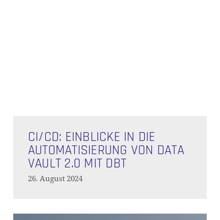
CI/CD:
Einblicke
CI/CD: EINBLICKE IN DIE
in
AUTOMATISIERUNG VON DATA
die
VAULT 2.0 MIT DBT
Automatisierung
26. August 2024
von
Data
Vault
KI