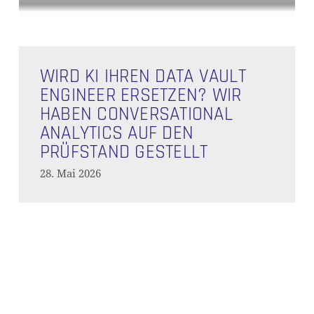
Wird
KI
WIRD KI IHREN DATA VAULT
Ihren
ENGINEER ERSETZEN? WIR
Data
HABEN CONVERSATIONAL
Vault
ANALYTICS AUF DEN
Engineer
PRÜFSTAND GESTELLT
ersetzen?
28. Mai 2026
Wir
haben
Conversational
CI/CD:
Analytics
Einblicke
ES BEFINDEN SICH KEINE
auf
in
den
PRODUKTE IM WARENKORB.
die
Prüfstand
Automatisierung