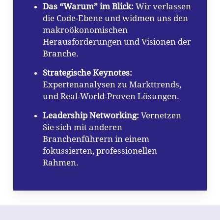
NO PRODUCTS IN THE CART.
Das “Warum” im Blick:
Wir verlassen
die Code-Ebene und widmen uns den
makroökonomischen
GO TO SHOP
Herausforderungen und Visionen der
Branche.
Strategische Keynotes:
Expertenanalysen zu Markttrends,
und Real-World-Proven Lösungen.
Leadership Networking:
Vernetzen
Sie sich mit anderen
Branchenführern in einem
fokussierten, professionellen
Rahmen.