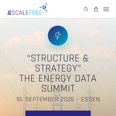
Skip
Men
to
CART
search
Close
main
Cart
content
“STRUCTURE &
STRATEGY”
THE ENERGY DATA
SUMMIT
10. SEPTEMBER 2026 – ESSEN