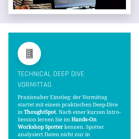
TECHNICAL DEEP DIVE
VORMITTAG
Praxisnaher Einstieg: der Vormittag
startet mit einem praktischen Deep-Dive
in
ThoughtSpot
. Nach einer kurzen Intro-
Session lernen Sie im
Hands-On
Workshop Spotter
kennen. Spotter
analysiert Daten nicht nur in