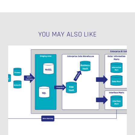
YOU MAY ALSO LIKE
Data
Vault
Use
Cases
jenseits
des
klassischen
Reportings
–
Teil
1