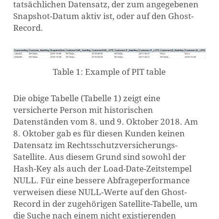
tatsächlichen Datensatz, der zum angegebenen
Snapshot-Datum aktiv ist, oder auf den Ghost-
Record.
Table 1: Example of PIT table
Die obige Tabelle (Tabelle 1) zeigt eine
versicherte Person mit historischen
ES BEFINDEN SICH KEINE
Datenständen vom 8. und 9. Oktober 2018. Am
8. Oktober gab es für diesen Kunden keinen
PRODUKTE IM WARENKORB.
Datensatz im Rechtsschutzversicherungs-
Satellite. Aus diesem Grund sind sowohl der
GO TO SHOP
Hash-Key als auch der Load-Date-Zeitstempel
NULL. Für eine bessere Abfrageperformance
verweisen diese NULL-Werte auf den Ghost-
Record in der zugehörigen Satellite-Tabelle, um
die Suche nach einem nicht existierenden