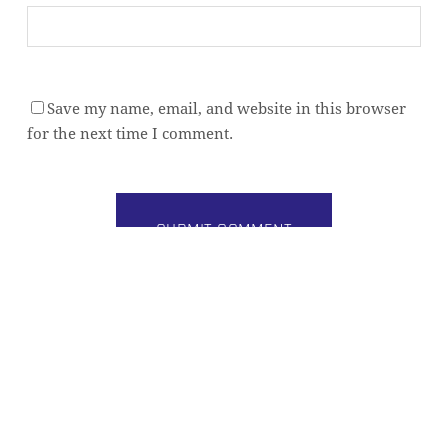
Save my name, email, and website in this browser
Zwischensumme:
0,00
€
for the next time I comment.
WARENKORB ANZEIGEN
KASSE
Alternative:
BUILD BETTER DATA PLATFORMS
Practical architecture insights for modern data